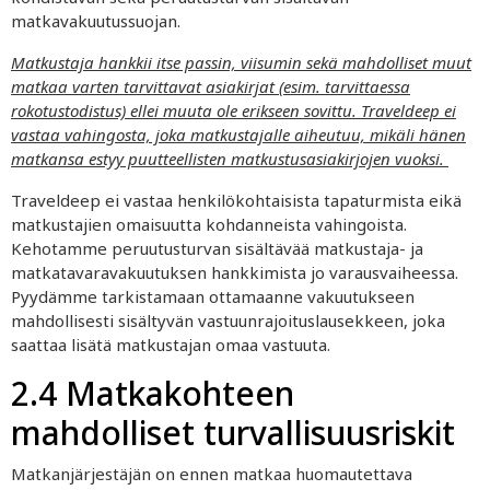
matkavakuutussuojan.
Matkustaja hankkii itse passin, viisumin sekä mahdolliset muut
matkaa varten tarvittavat asiakirjat (esim. tarvittaessa
rokotustodistus) ellei muuta ole erikseen sovittu. Traveldeep ei
vastaa vahingosta, joka matkustajalle aiheutuu, mikäli hänen
matkansa estyy puutteellisten matkustusasiakirjojen vuoksi.
Traveldeep ei vastaa henkilökohtaisista tapaturmista eikä
matkustajien omaisuutta kohdanneista vahingoista.
Kehotamme peruutusturvan sisältävää matkustaja- ja
matkatavaravakuutuksen hankkimista jo varausvaiheessa.
Pyydämme tarkistamaan ottamaanne vakuutukseen
mahdollisesti sisältyvän vastuunrajoituslausekkeen, joka
saattaa lisätä matkustajan omaa vastuuta.
2.4 Matkakohteen
mahdolliset turvallisuusriskit
Matkanjärjestäjän on ennen matkaa huomautettava