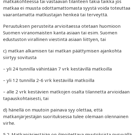
matkakohteessa tai vastaavan tilanteen takia taikka jos
matkaa ei muusta odottamattomasta syystä voida toteuttaa
vaarantamatta matkustajan henkeä tai terveyttä.
Peruutuksen perusteita arvioitaessa otetaan huomioon
Suomen viranomaisten kanta asiaan tai esim. Suomen
edustuston virallinen viestintä asiaan liittyen, tai
c) matkan alkamisen tai matkan päättymisen ajankohta
siirtyy sovitusta
– yli 24 tunnilla vähintään 7 vrk kestävillä matkoilla
– yli 12 tunnilla 2-6 vrk kestävillä matkoilla
– alle 2 vrk kestävien matkojen osalta tilannetta arvioidaan
tapauskohtaisesti, tai
d) hänellä on muutoin painava syy olettaa, että
matkanjärjestäjän suorituksessa tulee olemaan olennainen
virhe.
5.2. Matkanjärjestäjän on ilmoitettava muutoksista pysyvällä