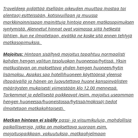
Traveldeep pidättää itsellään oikeuden muuttaa (nostaa tai
alentaa) esitteissään, kotisivuillaan ja muussa
markkinoinnissaan mainittuja hintoja ennen matkasopimuksen
syntymistä. Alennetut hinnat ovat voimassa siitä hetkestä
lähtien, kun ne ilmoitetaan, eivätkä ne koske sitä ennen tehtyjä
matkasopimuksia.
Majoitus:
Hintaan sisältyvä majoitus tapahtuu normaalisti
kahden hengen valitun tasoluokan huoneessa/hytissä. Yksin
matkustavan on maksettava yhden hengen huoneen/hytin
lisämaksu. Asiakas saa hotellihuoneen käyttöönsä yleensä
iltapäivällä ja hänen on luovutettava huone kansainvälisten
määräysten mukaisesti viimeistään klo 12.00 mennessä.
Tarkemmat ja edellisestä poikkeavat (esim. majoitus useamman
hengen huoneessa/huoneistossa/hytissä/mökissä) tiedot
ilmoitetaan matkakohtaisesti.
Matkan hintaan ei sisälly
passi- ja viisumikuluja, mahdollisia
paikallisveroja, jotka on maksettava suoraan esim.
majoituspaikkaan, vakuutuksia, matkaohjelmaan