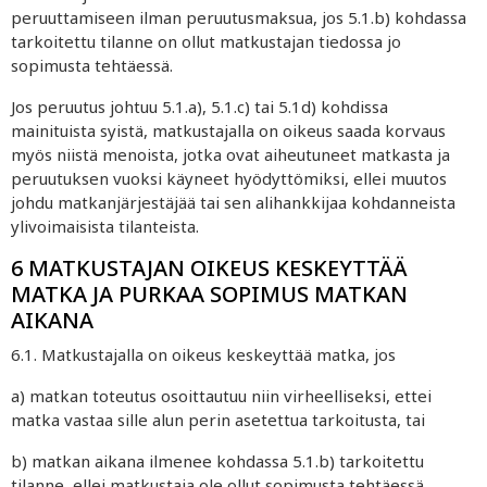
peruuttamiseen ilman peruutusmaksua, jos 5.1.b) kohdassa
tarkoitettu tilanne on ollut matkustajan tiedossa jo
sopimusta tehtäessä.
Jos peruutus johtuu 5.1.a), 5.1.c) tai 5.1d) kohdissa
mainituista syistä, matkustajalla on oikeus saada korvaus
myös niistä menoista, jotka ovat aiheutuneet matkasta ja
peruutuksen vuoksi käyneet hyödyttömiksi, ellei muutos
johdu matkanjärjestäjää tai sen alihankkijaa kohdanneista
ylivoimaisista tilanteista.
6 MATKUSTAJAN OIKEUS KESKEYTTÄÄ
MATKA JA PURKAA SOPIMUS MATKAN
AIKANA
6.1. Matkustajalla on oikeus keskeyttää matka, jos
a) matkan toteutus osoittautuu niin virheelliseksi, ettei
matka vastaa sille alun perin asetettua tarkoitusta, tai
b) matkan aikana ilmenee kohdassa 5.1.b) tarkoitettu
tilanne, ellei matkustaja ole ollut sopimusta tehtäessä