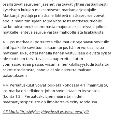
osallistuvat seurueen jäsenet vastaavat yhteisvastuullisesti
kyseisten kulujen maksamisesta matkanjärjestäjälle.
Matkanjärjestäjä ja matkalle lähtevä matkaseurue voivat
edellä mainitun sijaan sopia yhteisesti matkaseurueelle
tarkoituksenmukaisemmasta majoitusjärjestelystä, jolloin
matkalle lähtevä seurue vastaa mahdollisista lisäkuluista.
4.3. Jos matkaa ei peruuteta eikä matkustaja saavu sovitulle
lähtöpaikalle sovittuun aikaan tai jos hän ei voi osallistua
matkaan siksi, ettei hänellä hänen vastuullaan olevista syistä
ole matkaan tarvittavia asiapapereita, kuten
voimassaolevaa passia, viisumia, henkilöllisyystodistusta tai
rokotustodistusta, hänellä ei ole oikeutta maksun
palautukseen.
4.4. Peruutuskulut voivat poiketa kohdassa 4.1. mainituista,
jos matka on sellainen, johon sovelletaan erityisehtoja
(kohta 1.3.). Peruutuskulujen määrä tai niiden
määräytymisperuste on ilmoitettava erityisehdoissa.
4.5 Matkajärjestelyjen yhteydessä erikseen perittyjä