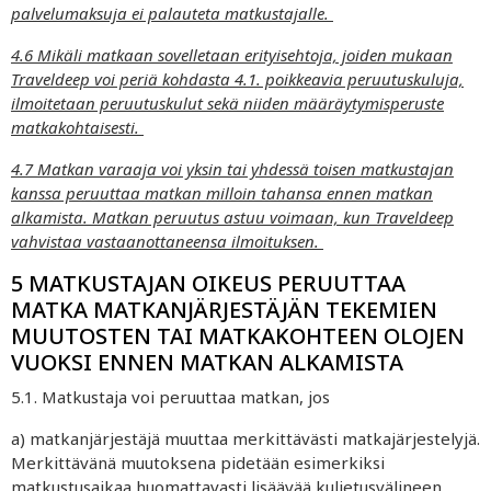
palvelumaksuja ei palauteta matkustajalle.
4.6 Mikäli matkaan sovelletaan erityisehtoja, joiden mukaan
Traveldeep voi periä kohdasta 4.1. poikkeavia peruutuskuluja,
ilmoitetaan peruutuskulut sekä niiden määräytymisperuste
matkakohtaisesti.
4.7 Matkan varaaja voi yksin tai yhdessä toisen matkustajan
kanssa peruuttaa matkan milloin tahansa ennen matkan
alkamista. Matkan peruutus astuu voimaan, kun Traveldeep
vahvistaa vastaanottaneensa ilmoituksen.
5 MATKUSTAJAN OIKEUS PERUUTTAA
MATKA MATKANJÄRJESTÄJÄN TEKEMIEN
MUUTOSTEN TAI MATKAKOHTEEN OLOJEN
VUOKSI ENNEN MATKAN ALKAMISTA
5.1. Matkustaja voi peruuttaa matkan, jos
a) matkanjärjestäjä muuttaa merkittävästi matkajärjestelyjä.
Merkittävänä muutoksena pidetään esimerkiksi
matkustusaikaa huomattavasti lisäävää kuljetusvälineen