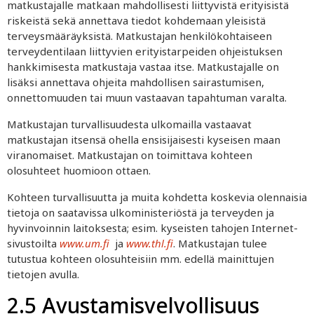
matkustajalle matkaan mahdollisesti liittyvistä erityisistä
riskeistä sekä annettava tiedot kohdemaan yleisistä
terveysmääräyksistä. Matkustajan henkilökohtaiseen
terveydentilaan liittyvien erityistarpeiden ohjeistuksen
hankkimisesta matkustaja
vastaa itse. Matkustajalle on
lisäksi annettava ohjeita mahdollisen sairastumisen,
onnettomuuden tai muun vastaavan tapahtuman varalta.
Matkustajan turvallisuudesta ulkomailla vastaavat
matkustajan itsensä ohella ensisijaisesti kyseisen maan
viranomaiset. Matkustajan on toimittava kohteen
olosuhteet huomioon ottaen.
Kohteen turvallisuutta ja muita kohdetta koskevia olennaisia
tietoja on saatavissa ulkoministeriöstä ja terveyden ja
hyvinvoinnin laitoksesta; esim. kyseisten tahojen Internet-
sivustoilta
www.um.fi
ja
www.thl.fi
. Matkustajan tulee
tutustua kohteen olosuhteisiin mm. edellä mainittujen
tietojen avulla.
2.5 Avustamisvelvollisuus