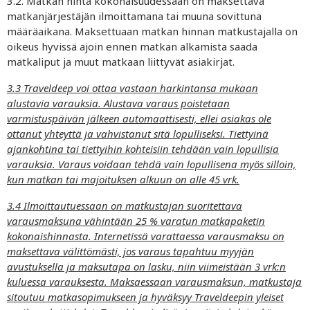
3.2. Matkan hinta kokonaisuudessaan on maksettava
matkanjärjestäjän ilmoittamana tai muuna sovittuna
määräaikana. Maksettuaan matkan hinnan matkustajalla on
oikeus hyvissä ajoin ennen matkan alkamista saada
matkaliput ja muut
matkaan liittyvät asiakirjat.
3.3 Traveldeep voi ottaa vastaan harkintansa mukaan
alustavia varauksia. Alustava varaus poistetaan
varmistuspäivän jälkeen automaattisesti, ellei asiakas ole
ottanut yhteyttä ja vahvistanut sitä lopulliseksi. Tiettyinä
ajankohtina tai tiettyihin kohteisiin tehdään vain lopullisia
varauksia. Varaus voidaan tehdä vain lopullisena myös silloin,
kun matkan tai majoituksen alkuun on alle 45 vrk.
3.4 Ilmoittautuessaan on matkustajan suoritettava
varausmaksuna vähintään 25 % varatun matkapaketin
kokonaishinnasta. Internetissä varattaessa varausmaksu on
maksettava välittömästi, jos varaus tapahtuu myyjän
avustuksella ja maksutapa on lasku, niin viimeistään 3 vrk:n
kuluessa varauksesta. Maksaessaan varausmaksun, matkustaja
sitoutuu matkasopimukseen ja hyväksyy Traveldeepin yleiset