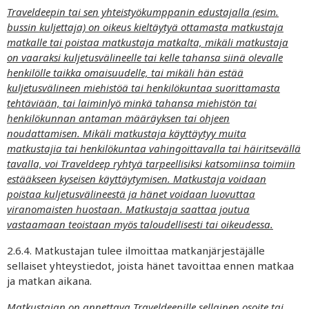
Traveldeepin tai sen yhteistyökumppanin edustajalla (esim.
bussin kuljettaja) on oikeus kieltäytyä ottamasta matkustaja
matkalle tai poistaa matkustaja matkalta, mikäli matkustaja
on vaaraksi kuljetusvälineelle tai kelle tahansa siinä olevalle
henkilölle taikka omaisuudelle, tai mikäli hän estää
kuljetusvälineen miehistöä tai henkilökuntaa suorittamasta
tehtäviään, tai laiminlyö minkä tahansa miehistön tai
henkilökunnan antaman määräyksen tai ohjeen
noudattamisen. Mikäli matkustaja käyttäytyy muita
matkustajia tai henkilökuntaa vahingoittavalla tai häiritsevällä
tavalla, voi Traveldeep ryhtyä tarpeellisiksi katsomiinsa toimiin
estääkseen kyseisen käyttäytymisen. Matkustaja voidaan
poistaa kuljetusvälineestä ja hänet voidaan luovuttaa
viranomaisten huostaan. Matkustaja saattaa joutua
vastaamaan teoistaan myös taloudellisesti tai oikeudessa.
2.6.4. Matkustajan tulee ilmoittaa matkanjärjestäjälle
sellaiset yhteystiedot, joista hänet tavoittaa ennen matkaa
ja matkan aikana.
Matkustajan on annettava Traveldeepille sellainen osoite tai