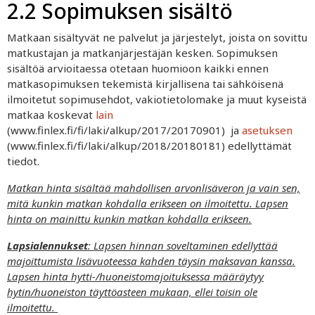
2.2 Sopimuksen sisältö
Matkaan sisältyvät ne palvelut ja järjestelyt, joista on sovittu
matkustajan ja matkanjärjestäjän kesken. Sopimuksen
sisältöä arvioitaessa otetaan huomioon kaikki ennen
matkasopimuksen tekemistä kirjallisena tai sähköisenä
ilmoitetut sopimusehdot, vakiotietolomake ja muut kyseistä
matkaa koskevat
lain
(www.finlex.fi/fi/laki/alkup/2017/20170901) ja
asetuksen
(www.finlex.fi/fi/laki/alkup/2018/20180181) edellyttämät
tiedot.
Matkan hinta sisältää mahdollisen arvonlisäveron ja vain sen,
mitä kunkin matkan kohdalla erikseen on ilmoitettu. Lapsen
hinta on mainittu kunkin matkan kohdalla erikseen.
Lapsialennukset
: Lapsen hinnan soveltaminen edellyttää
majoittumista lisävuoteessa kahden täysin maksavan kanssa.
Lapsen hinta hytti-/huoneistomajoituksessa määräytyy
hytin/huoneiston täyttöasteen mukaan, ellei toisin ole
ilmoitettu.