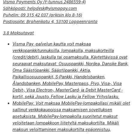
Visma Payments Oy (Y-tunnus 2486559-4)
Sähköposti: helpdesk@vismapay.com
Puhelin: 09 315 42 037 (arkisin klo 8-16)
Postiosoite: Brahenkatu 4, 53100 Lappeenranta
3.8 Maksutavat
Visma Pay -palvelun kautta voit maksaa
verkkopankkitunnuksilla, lompakolla, maksukorteilla
(credit/debit), laskulla tai osamaksulla. Käytettävissä ovat
seuraavat maksutavat: Osuuspankki, Nordea, Danske Bank,
Oma Säästöpankki, Säästöpankki, Aktia,
Paikallisosuuspankit, S-Pankki, Handelsbanken,
Ålandsbanken, MobilePay, Masterpass, Pivo, Visa-, Visa
Debit-, Visa Electron-, MasterCard- ja Debit MasterCard -
kortit, sekä Jousto, Fellow Lasku ja Fellow Yrityslasku.
MobilePay: Voit maksaa MobilePay-lompakollasi mikäli olet
sallinut verkkokaupoissa maksamisen sovelluksen
asetuksista. MobilePay-lompakolla suoritetut maksut
veloitetaan lompakkoon liitetyltä maksukortilta. Mikäli
maksun veloittaminen maksukortilta epäonnistuu,