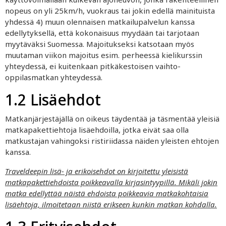
nopeus on yli 25km/h, vuokraus tai jokin edellä mainituista
yhdessä 4) muun olennaisen matkailupalvelun kanssa
edellytyksellä, että kokonaisuus myydään tai tarjotaan
myytäväksi Suomessa. Majoitukseksi katsotaan myös
muutaman viikon majoitus esim. perheessä kielikurssin
yhteydessä,
ei kuitenkaan pitkäkestoisen vaihto-
oppilasmatkan yhteydessä.
1.2 Lisäehdot
Matkanjärjestäjällä on oikeus täydentää ja täsmentää yleisiä
matkapakettiehtoja lisäehdoilla, jotka eivät saa olla
matkustajan vahingoksi ristiriidassa näiden yleisten ehtojen
kanssa.
Traveldeepin lisä- ja erikoisehdot on kirjoitettu yleisistä
matkapakettiehdoista poikkeavalla kirjasintyypillä. Mikäli jokin
matka edellyttää näistä ehdoista poikkeavia matkakohtaisia
lisäehtoja, ilmoitetaan niistä erikseen kunkin matkan kohdalla.