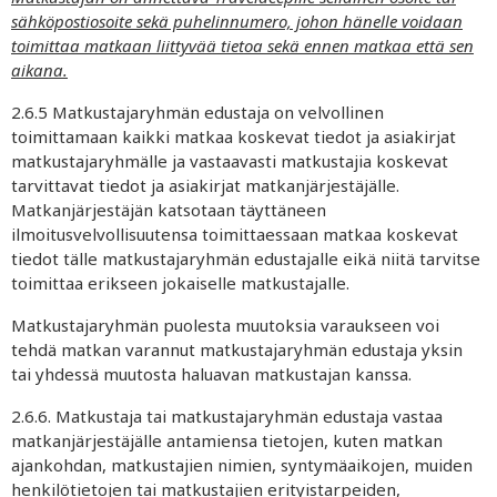
sähköpostiosoite sekä puhelinnumero, johon hänelle voidaan
toimittaa matkaan liittyvää tietoa sekä ennen matkaa että sen
aikana.
2.6.5 Matkustajaryhmän edustaja on velvollinen
toimittamaan kaikki matkaa koskevat tiedot ja asiakirjat
matkustajaryhmälle ja vastaavasti matkustajia koskevat
tarvittavat tiedot ja asiakirjat matkanjärjestäjälle.
Matkanjärjestäjän katsotaan täyttäneen
ilmoitusvelvollisuutensa toimittaessaan matkaa koskevat
tiedot tälle matkustajaryhmän edustajalle eikä niitä tarvitse
toimittaa erikseen jokaiselle matkustajalle.
Matkustajaryhmän puolesta muutoksia varaukseen voi
tehdä matkan varannut matkustajaryhmän edustaja yksin
tai yhdessä muutosta haluavan matkustajan kanssa.
2.6.6. Matkustaja tai matkustajaryhmän edustaja vastaa
matkanjärjestäjälle antamiensa tietojen, kuten matkan
ajankohdan, matkustajien nimien, syntymäaikojen, muiden
henkilötietojen tai matkustajien erityistarpeiden,