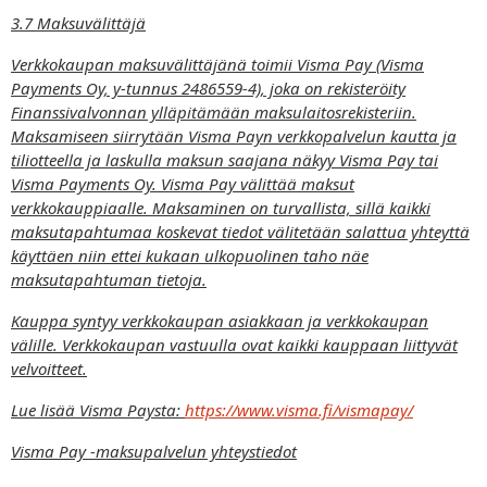
3.7 Maksuvälittäjä
Verkkokaupan maksuvälittäjänä toimii Visma Pay (Visma
Payments Oy, y-tunnus 2486559-4), joka on rekisteröity
Finanssivalvonnan ylläpitämään maksulaitosrekisteriin.
Maksamiseen siirrytään Visma Payn verkkopalvelun kautta ja
tiliotteella ja laskulla maksun saajana näkyy Visma Pay tai
Visma Payments Oy. Visma Pay välittää maksut
verkkokauppiaalle. Maksaminen on turvallista, sillä kaikki
maksutapahtumaa koskevat tiedot välitetään salattua yhteyttä
käyttäen niin ettei kukaan ulkopuolinen taho näe
maksutapahtuman tietoja.
Kauppa syntyy verkkokaupan asiakkaan ja verkkokaupan
välille. Verkkokaupan vastuulla ovat kaikki kauppaan liittyvät
velvoitteet.
Lue lisää Visma Paysta:
https://www.visma.fi/vismapay/
Visma Pay -maksupalvelun yhteystiedot