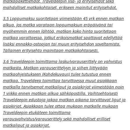
matkapakettiehdot, Traveldeepin lisä- ja erityisehdot sekä
mahdolliset matkakohtaiset, erikseen mainitut erityisehdot.
3.5 Loppumaksu suoritetaan viimeistään 45 vrk ennen matkan
alkua. Jos matka varataan loppumaksun eräpäivänä tai
myöhemmin ennen lähtöä, matkan koko hinta suoritetaan
matkaa varattaessa. Jotkut erikoismatkat saattavat edellyttää
lisäksi ennakko-ostoajan tai muun erityisehdon soveltamista.
Tällainen erityisehto mainitaan matkakohtaisesti.
3.6 Traveldeepin toimittama lasku/varauserittely on vahvistus
matkasta. Matkan varauserittelyyn ja siihen liittyvään
matkaohjeistukseen (Kohdekuvaus) tulee tutustua ennen
matkaa. Traveldeep toimittaa tarvittaessa muut asiakkaan
matkalla tarvitsemat matkaliput ja asiakirjat viimeistään noin
1 viikko ennen matkan alkua sähköpostilla. Vaihtoehtoisesti
Traveldeepin edustaja jakaa matkan aikana tarvittavat liput ja
asiakirjat. Asiakkaan tulee ottaa mukaan matkalle mukaan
Traveldeepin etukäteen toimittama
varausvahvistus/varauserittely sekä mahdolliset erilliset
matkaliput ja asiakirjat.