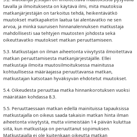
tavalla ja ilmoituksesta on käytävä ilmi, mitä muutoksia
matkanjärjestäjän on tarkoitus tehdä, heikentävätkö
muutokset matkapaketin laatua tai alentavatko ne sen
arvoa, ja minkä suuruisen hinnanalennuksen matkustaja
mahdollisesti saa tehtyjen muutosten johdosta sekä
oikeuttavatko muutokset matkan peruuttamiseen.
5.3. Matkustajan on ilman aiheetonta viivytystä ilmoitettava
matkan peruuttamisesta matkanjärjestäjälle. Ellei
matkustaja ilmoita muutosilmoituksessa mainitussa
kohtuullisessa määräajassa peruuttavansa matkan,
matkustajan katsotaan hyväksyvän ehdotetut muutokset.
5.4. Oikeudesta peruuttaa matka hinnankorotuksen vuoksi
määrätään kohdassa 8.3.
5.5. Peruuttaessaan matkan edellä mainituissa tapauksissa
matkustajalla on oikeus saada takaisin matkan hinta ilman
aiheetonta viivytystä, mutta viimeistään 14 päivän kuluttua
siitä, kun matkustaja on peruuttanut sopimuksen.
Matkustajalla ei ole kuitenkaan oikeutta matkan