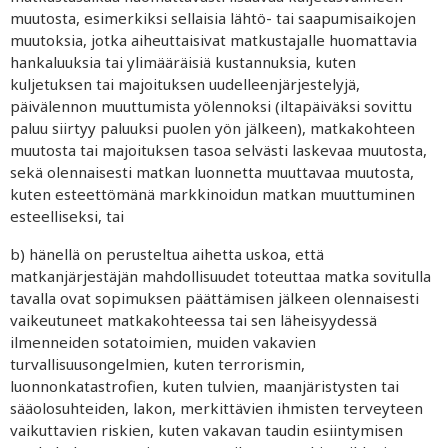
muutosta, esimerkiksi sellaisia lähtö- tai saapumisaikojen
muutoksia, jotka aiheuttaisivat matkustajalle huomattavia
hankaluuksia tai ylimääräisiä kustannuksia, kuten
kuljetuksen tai majoituksen uudelleenjärjestelyjä,
päivälennon muuttumista yölennoksi (iltapäiväksi sovittu
paluu siirtyy paluuksi puolen yön jälkeen), matkakohteen
muutosta tai majoituksen tasoa selvästi laskevaa muutosta,
sekä olennaisesti matkan luonnetta muuttavaa muutosta,
kuten esteettömänä markkinoidun matkan muuttuminen
esteelliseksi, tai
b) hänellä on perusteltua aihetta uskoa, että
matkanjärjestäjän mahdollisuudet toteuttaa matka sovitulla
tavalla ovat sopimuksen päättämisen jälkeen olennaisesti
vaikeutuneet matkakohteessa tai sen läheisyydessä
ilmenneiden sotatoimien, muiden vakavien
turvallisuusongelmien, kuten terrorismin,
luonnonkatastrofien, kuten tulvien, maanjäristysten tai
sääolosuhteiden, lakon, merkittävien ihmisten terveyteen
vaikuttavien riskien, kuten vakavan taudin esiintymisen