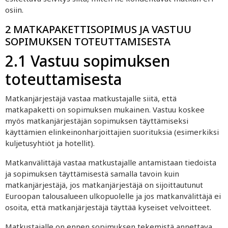
osiin.
2 MATKAPAKETTISOPIMUS JA VASTUU
SOPIMUKSEN TOTEUTTAMISESTA
2.1 Vastuu sopimuksen
toteuttamisesta
Matkanjärjestäjä vastaa matkustajalle siitä, että
matkapaketti on sopimuksen mukainen. Vastuu koskee
myös matkanjärjestäjän sopimuksen täyttämiseksi
käyttämien elinkeinonharjoittajien suorituksia (esimerkiksi
kuljetusyhtiöt ja hotellit).
Matkanvälittäjä vastaa matkustajalle antamistaan
tiedoista
ja sopimuksen täyttämisestä samalla tavoin kuin
matkanjärjestäjä, jos matkanjärjestäjä on sijoittautunut
Euroopan talousalueen ulkopuolelle ja jos matkanvälittäjä ei
osoita, että matkanjärjestäjä täyttää kyseiset velvoitteet.
Matkustajalle on ennen sopimuksen tekemistä
annettava