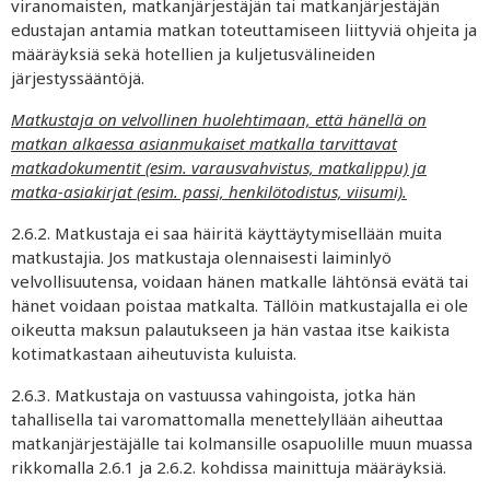
viranomaisten, matkanjärjestäjän tai matkanjärjestäjän
edustajan antamia matkan toteuttamiseen liittyviä ohjeita ja
määräyksiä sekä hotellien ja kuljetusvälineiden
järjestyssääntöjä.
Matkustaja on velvollinen huolehtimaan, että hänellä on
matkan alkaessa asianmukaiset matkalla tarvittavat
matkadokumentit (esim. varausvahvistus, matkalippu) ja
matka-asiakirjat (esim. passi, henkilötodistus, viisumi).
2.6.2. Matkustaja ei saa häiritä käyttäytymisellään muita
matkustajia. Jos matkustaja olennaisesti laiminlyö
velvollisuutensa, voidaan hänen matkalle lähtönsä evätä tai
hänet voidaan poistaa matkalta. Tällöin matkustajalla ei ole
oikeutta maksun palautukseen ja hän vastaa itse kaikista
kotimatkastaan aiheutuvista kuluista.
2.6.3. Matkustaja on vastuussa vahingoista, jotka hän
tahallisella tai varomattomalla menettelyllään aiheuttaa
matkanjärjestäjälle tai kolmansille osapuolille muun muassa
rikkomalla 2.6.1 ja 2.6.2. kohdissa mainittuja määräyksiä.