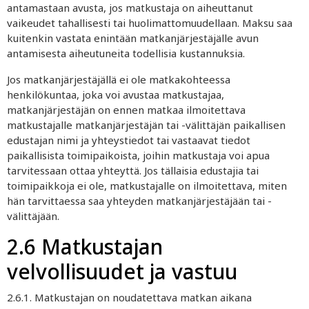
antamastaan avusta, jos matkustaja on aiheuttanut
vaikeudet tahallisesti tai huolimattomuudellaan. Maksu saa
kuitenkin vastata enintään matkanjärjestäjälle avun
antamisesta aiheutuneita todellisia kustannuksia.
Jos matkanjärjestäjällä ei ole matkakohteessa
henkilökuntaa, joka voi avustaa matkustajaa,
matkanjärjestäjän on ennen matkaa ilmoitettava
matkustajalle matkanjärjestäjän tai -välittäjän paikallisen
edustajan nimi ja yhteystiedot tai vastaavat tiedot
paikallisista toimipaikoista, joihin matkustaja voi apua
tarvitessaan ottaa yhteyttä. Jos tällaisia edustajia tai
toimipaikkoja ei ole, matkustajalle on ilmoitettava, miten
hän tarvittaessa saa yhteyden matkanjärjestäjään tai -
välittäjään.
2.6 Matkustajan
velvollisuudet ja vastuu
2.6.1. Matkustajan on noudatettava matkan aikana