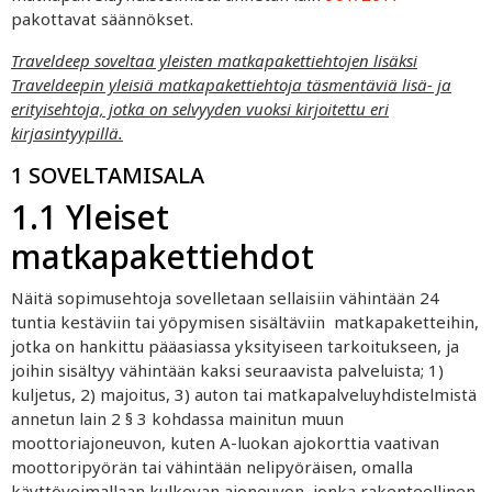
pakottavat säännökset.
Traveldeep soveltaa yleisten matkapakettiehtojen lisäksi
Traveldeepin yleisiä matkapakettiehtoja täsmentäviä lisä- ja
erityisehtoja, jotka on selvyyden vuoksi kirjoitettu eri
kirjasintyypillä.
1 SOVELTAMISALA
1.1 Yleiset
matkapakettiehdot
Näitä sopimusehtoja sovelletaan sellaisiin vähintään 24
tuntia
kestäviin tai yöpymisen sisältäviin
matkapaketteihin,
jotka on hankittu pääasiassa yksityiseen tarkoitukseen, ja
joihin sisältyy vähintään kaksi seuraavista palveluista; 1)
kuljetus, 2)
majoitus, 3)
auton tai matkapalveluyhdistelmistä
annetun lain 2 § 3 kohdassa mainitun muun
moottoriajoneuvon, kuten A-luokan ajokorttia vaativan
moottoripyörän tai vähintään nelipyöräisen, omalla
käyttövoimallaan kulkevan ajoneuvon, jonka rakenteellinen