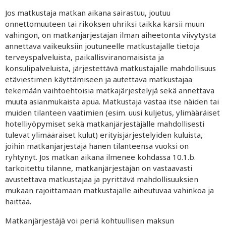
Jos matkustaja matkan aikana sairastuu, joutuu
onnettomuuteen tai rikoksen uhriksi taikka kärsii muun
vahingon, on matkanjärjestäjän ilman aiheetonta viivytystä
annettava vaikeuksiin joutuneelle matkustajalle tietoja
terveyspalveluista, paikallisviranomaisista ja
konsulipalveluista, järjestettävä matkustajalle mahdollisuus
etäviestimen käyttämiseen ja autettava matkustajaa
tekemään vaihtoehtoisia matkajärjestelyjä sekä annettava
muuta asianmukaista apua. Matkustaja vastaa itse
näiden tai
muiden tilanteen vaatimien (esim. uusi kuljetus, ylimääräiset
hotelliyöpymiset sekä matkanjärjestäjälle mahdollisesti
tulevat ylimääräiset kulut) erityisjärjestelyiden kuluista,
joihin matkanjärjestäjä hänen tilanteensa vuoksi on
ryhtynyt. Jos matkan aikana ilmenee kohdassa 10.1.b.
tarkoitettu tilanne, matkanjärjestäjän on vastaavasti
avustettava matkustajaa ja pyrittävä mahdollisuuksien
mukaan rajoittamaan matkustajalle aiheutuvaa vahinkoa ja
haittaa.
Matkanjärjestäjä voi periä kohtuullisen maksun