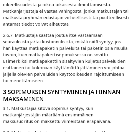
oikeellisuudesta ja oikea-aikaisesta ilmoittamisesta.
Matkanjärjestäjä ei vastaa vahingosta, jonka matkustajan tai
matkustajaryhmän edustajan virheellisesti tai puutteellisesti
antamat tiedot voivat aiheuttaa.
2.6.7. Matkustaja saattaa joutua itse vastaamaan
seurauksista ja/tai kustannuksista, mikäli niitä syntyy, jos
hän käyttää matkapaketin palveluita tai paketin osia muulla
tavoin, kuin matkapakettisopimuksessa on sovittu.
Esimerkiksi matkapakettiin sisältyvien kuljetuspalveluiden
osittainen tai kokonaan käyttämättä jättäminen voi johtaa
jäljellä olevien palveluiden käyttöoikeuden rajoittumiseen
tai menettämiseen.
3 SOPIMUKSEN SYNTYMINEN JA HINNAN
MAKSAMINEN
3.1. Matkustajaa sitova sopimus syntyy, kun
matkanjärjestäjän määräämä ensimmäinen
maksusuoritus on maksettu viimeistään eräpäivänä.