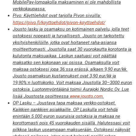
MobilePay-lompakolla maksaminen ei ole mahdollista
verkkokaupassa.
Pivo: Käyttöehdot ovat tarjolla Pivon sivuilla:
https://pivo.fi/kayttoehdot/pivon-kayttoehdot/
Jousto lasku ja osamaksu on kotimainen palvelu, jolla teet
ostoksesi nopeasti ja turvallisesti. Jousto on tarkoitettu
yksityishenkilöille, jotka ovat hoitaneet raha-asiansa
moitteettomasti. Joustolla saat 30 vuorokautta korotonta ja
kulutonta maksuaikaa. Laskun saatuasi voit päättää
maksatko sen kokonaan vai osissa. Osamaksulla voit
maksaa ostoksesi jopa 36:ssa erässä, alkaen 9,90 eur/kk.
Jousto osamaksun kustannukset ovat 3,90 eur/kk ja
19,90%:n luottokorko. Voit maksaa Joustolla 30–3000 euron
ostoksia. Luotonmyöntäjänä toimii Aurajoki Nordic Oy. Lue
www.jousto.com
lisää Joustosta osoitteessa
.
OP Lasku – Joustava tapa maksaa verkko-ostokset.
Kaikkien pankkien asiakkaille. OP Laskulla voit tehdä
enintään 5 000 euron suuruisia ostoksia ja maksaa ne
korottomasti pois 45 vuorokauden sisällä. Halutessasi voit
pilkkoa laskun useampaan maksuerään. Ostoksesi näkyvät