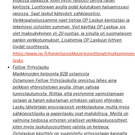
yhdessä paikassa, joten pysyt helposti perillä rahan
käytöstä. Luottorajan avulla pidät kulutuksen haluamissasi
rajoissa. Saat laskut kätevästi sähköpostiisi.
Verkkopalvelussamme näet tietoja OP Laskun käytöstäsi ja
tekemiesi ostosten summan. Voit käyttää OP Laskua, jos
olet maksukykyinen yli 20-vuotias, ja sinulla on suomalaisen
pankin verkkotunnukset. Lisätietoja OP Laskuun liittyen
löydät osoitteesta:
https://www.op.fi/henkiloasiakkaat/paivittaiset/maksaminen
lasku
Fellow Yrityslasku
Markkinoiden helpointa B2B ostamista
Ostaminen Fellow Yrityslaskulla onnistuu lähes aina
pelkkien yhteystietojen avulla, ilman vahvaa
tunnistautumista. Riittää, että pystymme varmistamaan
ostajan ja hänen edustaman yrityksen välisen yhteyden.
Lasku lähetetään ensisijaisesti verkkolaskuna, mutta myös
sähköpostilasku ja paperilasku ovat mahdollisia. Meillä on
valmiina tiedossa yritysten viralliset verkkolaskuosoitteet,
joten myös laskutusosoitteen valinta on helppoa.
Ostolaskun käsittely on suunniteltu yritysostajan kannalta