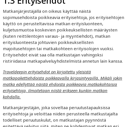
1.3 Erityisehdot
Matkanjärjestäjällä on oikeus käyttää näistä
sopimusehdoista poikkeavia erityisehtoja, jos erityisehtojen
käyttö on perusteltavissa matkan erityisluonteen,
kuljetusmuotoa koskevien poikkeuksellisten määräysten
(kuten reittilentojen varaus- ja myyntiehdot), matkan
erityisluonteesta johtuvien poikkeuksellisten
majoitusehtojen tai matkakohteen erityisolojen vuoksi.
Erityisehdot eivät saa olla matkustajan vahingoksi
ristiriidassa matkapalveluyhdistelmistä annetun lain kanssa.
Traveldeepin erityisehdot on kirjoitettu yleisistä
matkapakettiehdoista poikkeavalla kirjasintyypillä. Mikäli jokin
matka edellyttää näistä ehdoista poikkeavia matkakohtaisia
erityisehtoja, ilmoitetaan niistä erikseen kunkin matkan
kohdalla.
Matkanjärjestäjän, joka soveltaa peruutustapauksissa
erityisehtoja ja veloittaa niiden perusteella matkustajalta
todelliset peruutuskulut, on matkustajan pyynnöstä
esitettävä selvitys siitä, miten ne kohdentuvat matkan eri