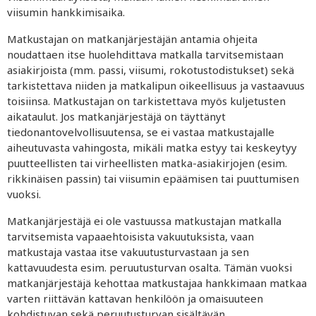
viisumin hankkimisaika.
Matkustajan on matkanjärjestäjän antamia ohjeita
noudattaen itse huolehdittava matkalla tarvitsemistaan
asiakirjoista (mm. passi, viisumi, rokotustodistukset) sekä
tarkistettava niiden ja matkalipun oikeellisuus ja vastaavuus
toisiinsa. Matkustajan on tarkistettava myös kuljetusten
aikataulut. Jos matkanjärjestäjä on täyttänyt
tiedonantovelvollisuutensa, se ei vastaa matkustajalle
aiheutuvasta vahingosta, mikäli matka estyy tai keskeytyy
puutteellisten tai virheellisten matka-asiakirjojen (esim.
rikkinäisen passin) tai viisumin epäämisen tai puuttumisen
vuoksi.
Matkanjärjestäjä ei ole vastuussa matkustajan matkalla
tarvitsemista vapaaehtoisista vakuutuksista, vaan
matkustaja vastaa itse vakuutusturvastaan ja sen
kattavuudesta esim. peruutusturvan osalta. Tämän vuoksi
matkanjärjestäjä kehottaa matkustajaa hankkimaan
matkaa
varten riittävän kattavan henkilöön ja omaisuuteen
kohdistuvan sekä peruutusturvan sisältävän