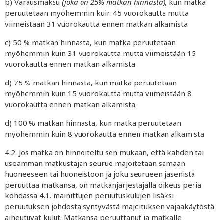
b) Varausmaksu
(joka on 25% matkan hinnasta)
, kun matka
peruutetaan myöhemmin kuin 45 vuorokautta mutta
viimeistään 31 vuorokautta ennen matkan alkamista
c) 50 % matkan hinnasta, kun matka peruutetaan
myöhemmin kuin 31 vuorokautta mutta viimeistään 15
vuorokautta ennen matkan alkamista
d)
75 % matkan hinnasta, kun matka peruutetaan
myöhemmin kuin 15 vuorokautta mutta viimeistään 8
vuorokautta ennen matkan alkamista
d) 100 % matkan hinnasta, kun matka peruutetaan
myöhemmin kuin 8 vuorokautta ennen matkan alkamista
4.2. Jos matka on hinnoiteltu sen mukaan, että kahden tai
useamman matkustajan seurue majoitetaan samaan
huoneeseen tai huoneistoon ja joku seurueen jäsenistä
peruuttaa matkansa, on matkanjärjestäjällä oikeus periä
kohdassa 4.1. mainittujen peruutuskulujen lisäksi
peruutuksen johdosta syntyvästä majoituksen vajaakäytöstä
aiheutuvat kulut. Matkansa peruuttanut ja matkalle