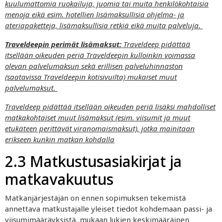
kuulumattomia ruokailuja, juomia tai muita henkilökohtaisia
menoja eikä esim. hotellien lisämaksullisia ohjelma- ja
ateriapaketteja, lisämaksullisia retkiä eikä muita palveluja.
Traveldeepin perimät lisämaksut:
Traveldeep pidättää
itsellään oikeuden periä Traveldeepin kulloinkin voimassa
olevan palvelumaksun sekä erillisen palveluhinnaston
(saatavissa Traveldeepin kotisivuilta) mukaiset muut
palvelumaksut.
Traveldeep pidättää itsellään oikeuden periä lisäksi mahdolliset
matkakohtaiset muut lisämaksut (esim. viisumit ja muut
etukäteen perittävät viranomaismaksut), jotka mainitaan
erikseen kunkin matkan kohdalla
2.3 Matkustusasiakirjat ja
matkavakuutus
Matkanjärjestäjän on ennen sopimuksen tekemistä
annettava matkustajalle yleiset tiedot kohdemaan passi- ja
viisumimääräyksistä, mukaan lukien keskimääräinen