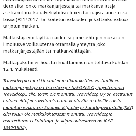
tieto siitä, onko matkanjärjestäjä tai matkanvälittäjä
asettanut matkapalveluyhdistelmien tarjoajista annetussa
laissa (921/2017) tarkoitetun vakuuden ja kattaako vakuus
tarjotun matkan.
Matkustaja voi täyttää näiden sopimusehtojen mukaisen
ilmoitusvelvollisuutensa ottamalla yhteyttä joko
matkanjärjestäjään tai matkanvälittäjään.
Matkapaketin virheestä ilmoittaminen on tehtävä kohdan
12.4. mukaisesti.
Traveldeepin markkinoimien matkapakettien vastuullinen
matkanjärjestäjä on Traveldeep / HAFORES Oy (myöhemmin
Traveldeep), ellei toisin ole mainittu. Traveldeep Oy on asettanut
näiden ehtojen soveltamisalaan kuuluville matkoille edellä
mainitun vakuuden Suomen Kilpailu- ja kuluttajavirastolle (KKV)
ellei toisin ole matkakohtaisesti mainittu. Traveldeepin
rekisteritunnus Kuluttaja- ja kilpailuvirastossa on KuVi
1340/19/Mj.