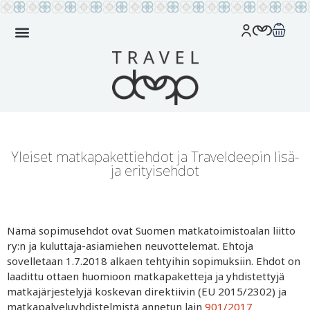
Yleiset matkapakettiehdot ja Traveldeepin lisä-
ja erityisehdot
Nämä sopimusehdot ovat Suomen matkatoimistoalan liitto
ry:n ja kuluttaja-asiamiehen neuvottelemat. Ehtoja
sovelletaan 1.7.2018 alkaen tehtyihin sopimuksiin. Ehdot on
laadittu ottaen huomioon matkapaketteja ja yhdistettyjä
matkajärjestelyjä koskevan direktiivin (EU 2015/2302) ja
matkapalveluyhdistelmistä annetun lain
901/2017