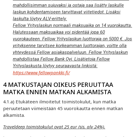
mahdollisimman sujuvaksi ja ostaja saa lisätty laskulle
laskun kohdentamiseen tarvittavat viitetiedot. Lisäksi
laskulta löytyy ALV-erittely.
Fellow Yrityslaskun normaali maksuaika on 14 vuorokautta.
Halutessaan maksuaikaa voi pidentää jopa 60
vuorokauteen. Fellow Yrityslaskun luottoraja on 5000 €. Jos
yrityksenne tarvitsee korkeamman luottorajan, voitte olla
yhteydessä Fellow asiakaspalveluun. Fellow Yrityslaskun
mahdollistaa Fellow Bank Oyj. Lisätietoja Fellow
Yrityslaskusta löytyy seuraavasta linkistä:
https://www.fellowpankki.fi/
4 MATKUSTAJAN OIKEUS PERUUTTAA
MATKA ENNEN MATKAN ALKAMISTA
4.1.a) Etukäteen ilmoitetut toimistokulut, kun matka
peruutetaan viimeistään 45 vuorokautta ennen matkan
alkamista.
Traveldeep toimistokulut ovat 25 eur (sis. alv 24%).